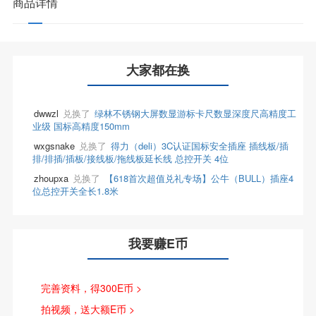
商品详情
大家都在换
dwwzl
兑换了
绿林不锈钢大屏数显游标卡尺数显深度尺高精度工
业级 国标高精度150mm
wxgsnake
兑换了
得力（deli）3C认证国标安全插座 插线板/插
排/排插/插板/接线板/拖线板延长线 总控开关 4位
zhoupxa
兑换了
【618首次超值兑礼专场】公牛（BULL）插座4
位总控开关全长1.8米
我要赚E币
完善资料，得300E币 >
拍视频，送大额E币 >