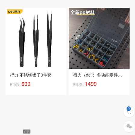
得力 不锈钢镊子3件套
得力（deli）多功能零件盒收纳盒乐高黑...
699
1499
E币数:
E币数:
0


广告