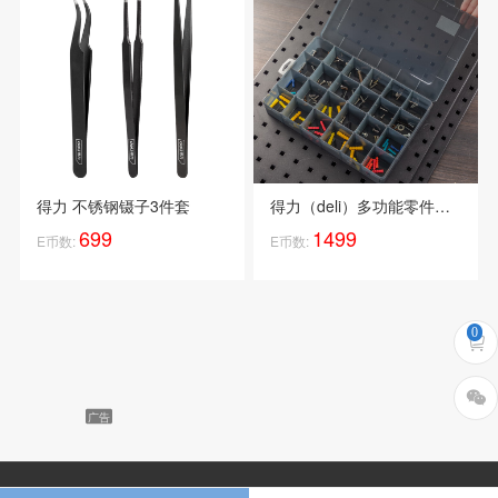
得力 不锈钢镊子3件套
得力（deli）多功能零件盒收纳盒乐高黑...
699
1499
E币数:
E币数:
0


广告