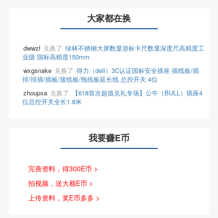
大家都在换
dwwzl
兑换了
绿林不锈钢大屏数显游标卡尺数显深度尺高精度工
业级 国标高精度150mm
wxgsnake
兑换了
得力（deli）3C认证国标安全插座 插线板/插
排/排插/插板/接线板/拖线板延长线 总控开关 4位
zhoupxa
兑换了
【618首次超值兑礼专场】公牛（BULL）插座4
位总控开关全长1.8米
我要赚E币
完善资料，得300E币 >
拍视频，送大额E币 >
上传资料，奖E币多多 >