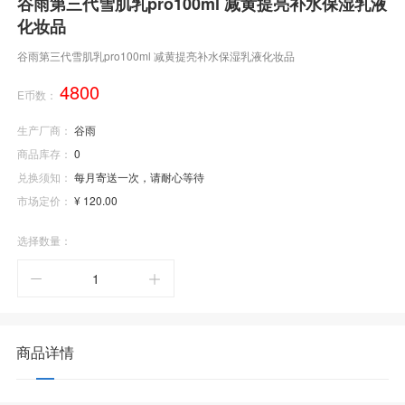
谷雨第三代雪肌乳pro100ml 减黄提亮补水保湿乳液
化妆品
谷雨第三代雪肌乳pro100ml 减黄提亮补水保湿乳液化妆品
4800
E币数：
生产厂商：
谷雨
商品库存：
0
兑换须知：
每月寄送一次，请耐心等待
市场定价：
¥ 120.00
选择数量：


商品详情